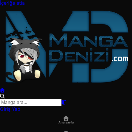
İçeriğe atla
Giriş Yap
Ana sayfa