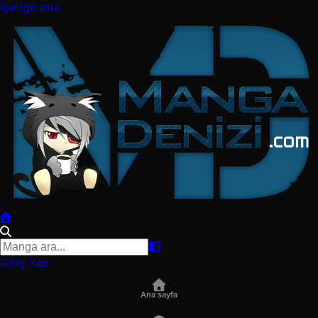
İçeriğe atla
Giriş Yap
Ana sayfa