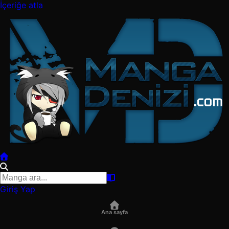
İçeriğe atla
Giriş Yap
Ana sayfa