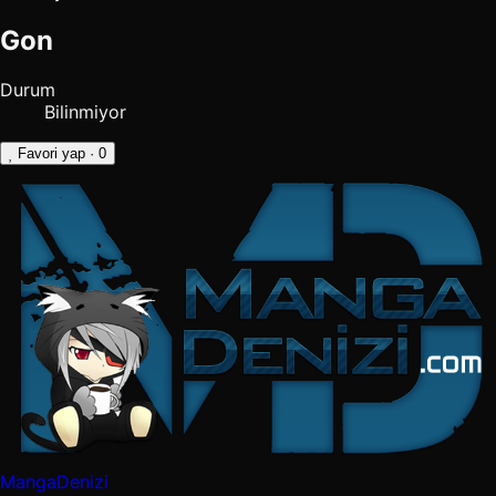
Gon
Durum
Bilinmiyor
Favori yap
· 0
MangaDenizi