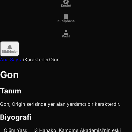
Keşfet
Kütüphane
Profil
Bildirimler
Ana Sayfa
/
Karakterler
/
Gon
Gon
Tanım
Gon, Origin serisinde yer alan yardımcı bir karakterdir.
Biyografi
__Ölüm Yaşı:__ 13 Hanako, Kamome Akademisi'nin eski