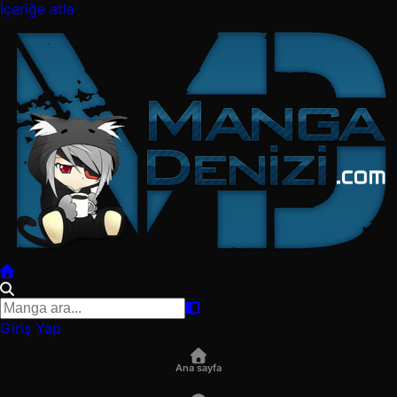
İçeriğe atla
Giriş Yap
Ana sayfa