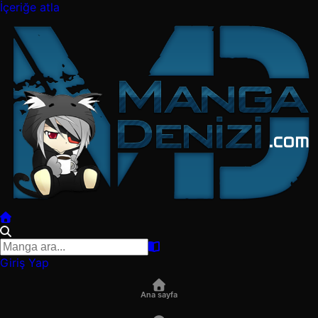
İçeriğe atla
Giriş Yap
Ana sayfa