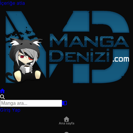
İçeriğe atla
Giriş Yap
Ana sayfa