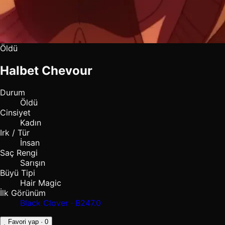
Öldü
Halbet Chevour
Durum
Öldü
Cinsiyet
Kadın
Irk / Tür
İnsan
Saç Rengi
Sarışın
Büyü Tipi
Hair Magic
İlk Görünüm
Black Clover · B247.0
Favori yap
· 0