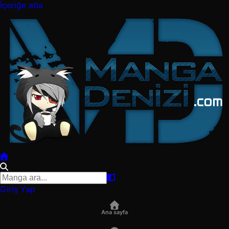
İçeriğe atla
Giriş Yap
Ana sayfa