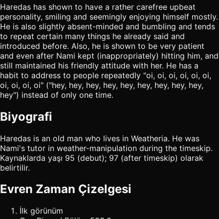
Haredas has shown to have a rather carefree upbeat
personality, smiling and seemingly enjoying himself mostly.
He is also slightly absent-minded and bumbling and tends
to repeat certain many things he already said and
introduced before. Also, he is shown to be very patient
and even after Nami kept (inappropriately) hitting him, and
still maintained his friendly attitude with her. He has a
habit to address to people repeatedly "oi, oi, oi, oi, oi, oi,
oi, oi, oi, oi" ("hey, hey, hey, hey, hey, hey, hey, hey, hey,
hey") instead of only one time.
Biyografi
Haredas is an old man who lives in Weatheria. He was
Nami's tutor in weather-manipulation during the timeskip.
Kaynaklarda yaşı 95 (debut); 97 (after timeskip) olarak
belirtilir.
Evren Zaman Çizelgesi
İlk görünüm