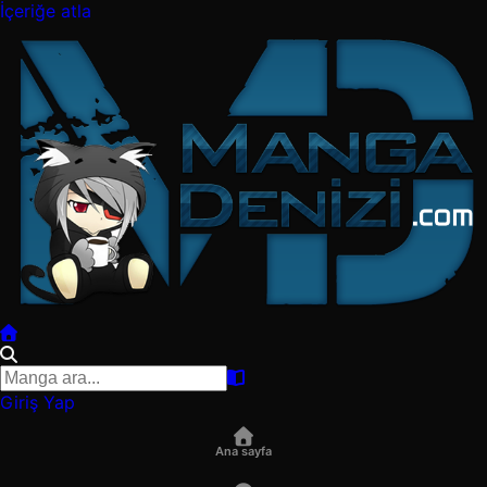
İçeriğe atla
Giriş Yap
Ana sayfa