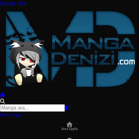
İçeriğe atla
Giriş Yap
Ana sayfa