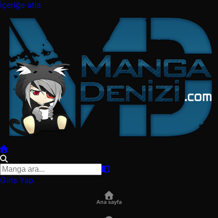
İçeriğe atla
Giriş Yap
Ana sayfa