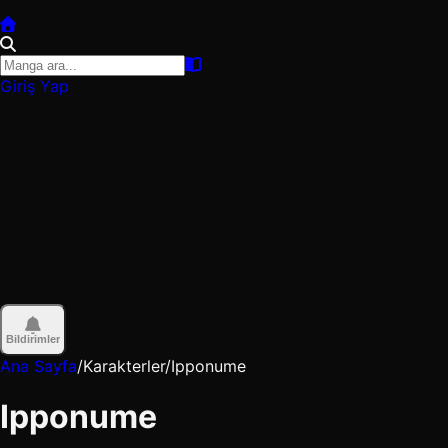
Giriş Yap
Bildirimler
Ana Sayfa
/
Karakterler
/
Ipponume
Ipponume