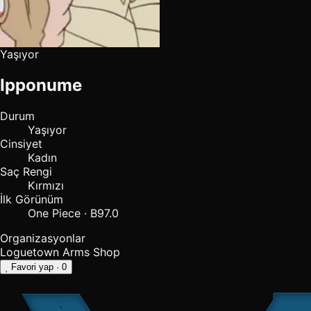
Yaşıyor
Ipponume
Durum
Yaşıyor
Cinsiyet
Kadın
Saç Rengi
Kırmızı
İlk Görünüm
One Piece · B97.0
Organizasyonlar
Loguetown Arms Shop
Favori yap
· 0