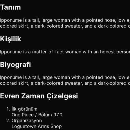
Tanım
Ipponume is a tall, large woman with a pointed nose, low ear
colored skirt, a dark-colored sweater, and a dark-colored c
Kişilik
Ipponume is a matter-of-fact woman with an honest persona
Biyografi
Ipponume is a tall, large woman with a pointed nose, low ear
colored skirt, a dark-colored sweater, and a dark-colored c
Evren Zaman Çizelgesi
İlk görünüm
One Piece / Bölüm 97.0
Organizasyon
Loguetown Arms Shop