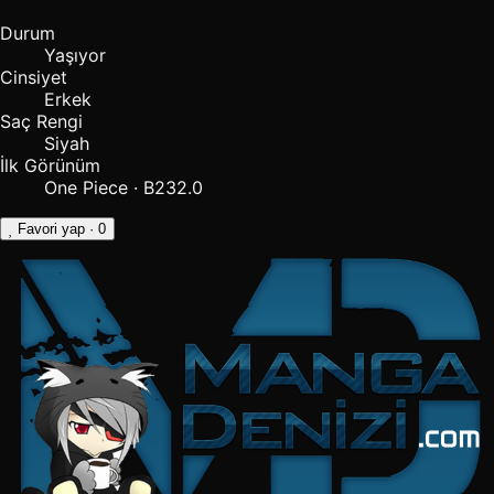
Durum
Yaşıyor
Cinsiyet
Erkek
Saç Rengi
Siyah
İlk Görünüm
One Piece · B232.0
Favori yap
· 0