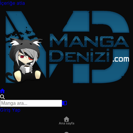
İçeriğe atla
Giriş Yap
Ana sayfa