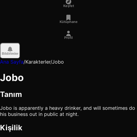
Keşfet
Kütüphane
Profil
Bildirimler
Ana Sayfa
/
Karakterler
/
Jobo
Jobo
Tanım
Jobo is apparently a heavy drinker, and will sometimes do
his business out in public at night.
Kişilik