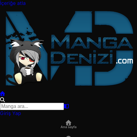
İçeriğe atla
Giriş Yap
Ana sayfa