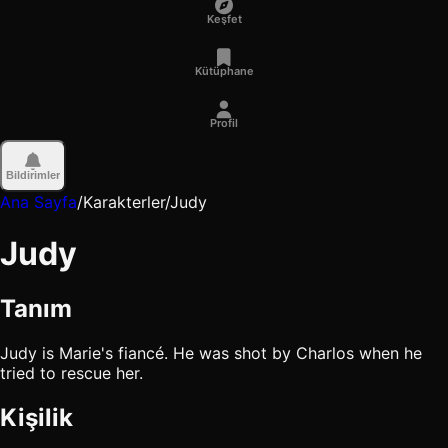
Keşfet
Kütüphane
Profil
Bildirimler
Ana Sayfa
/
Karakterler
/
Judy
Judy
Tanım
Judy is Marie's fiancé. He was shot by Charlos when he
tried to rescue her.
Kişilik