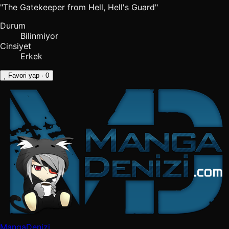
"The Gatekeeper from Hell, Hell's Guard"
Durum
Bilinmiyor
Cinsiyet
Erkek
Favori yap
· 0
MangaDenizi