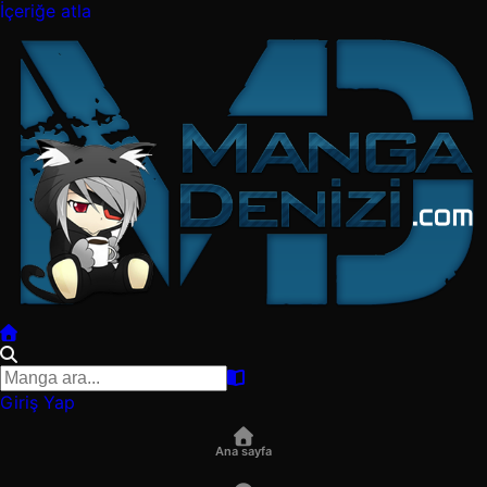
İçeriğe atla
Giriş Yap
Ana sayfa