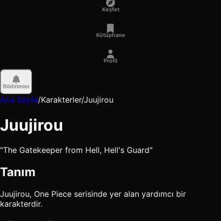
Keşfet
Kütüphane
Profil
Bildirimler
Ana Sayfa
/
Karakterler
/
Juujirou
Juujirou
"The Gatekeeper from Hell, Hell's Guard"
Tanım
Juujirou, One Piece serisinde yer alan yardımcı bir
karakterdir.