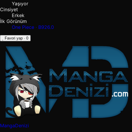
Yaşıyor
Cinsiyet
Erkek
İlk Görünüm
One Piece · B926.0
Favori yap
· 0
MangaDenizi