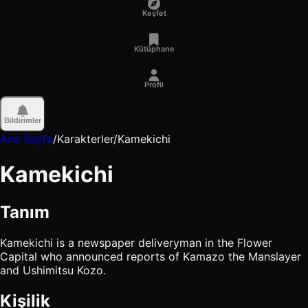
Keşfet
Kütüphane
Profil
Bildirimler
Ana Sayfa
/
Karakterler
/
Kamekichi
Kamekichi
Tanım
Kamekichi is a newspaper deliveryman in the Flower
Capital who announced reports of Kamazo the Manslayer
and Ushimitsu Kozo.
Kişilik