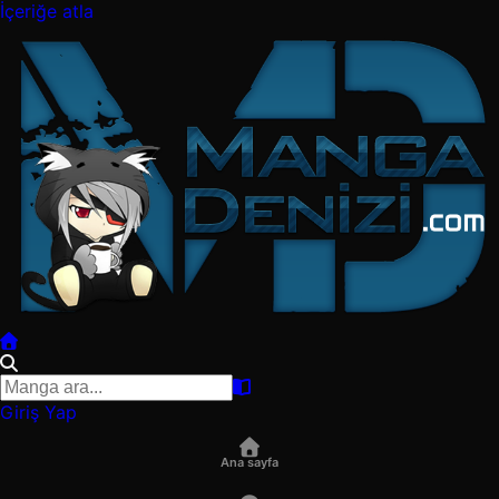
İçeriğe atla
Giriş Yap
Ana sayfa