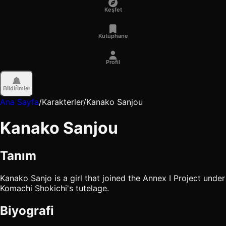
Keşfet
Kütüphane
Profil
Bildirimler
Ana Sayfa
/
Karakterler
/
Kanako Sanjou
Kanako Sanjou
Tanım
Kanako Sanjo is a girl that joined the Annex I Project under
Komachi Shokichi's tutelage.
Biyografi