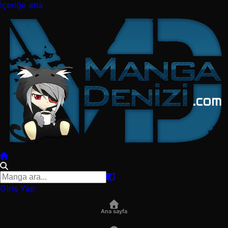
İçeriğe atla
Giriş Yap
Ana sayfa