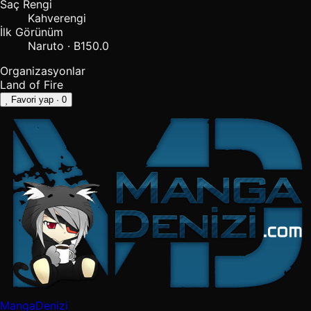
Saç Rengi
Kahverengi
İlk Görünüm
Naruto · B150.0
Organizasyonlar
Land of Fire
Favori yap
· 0
MangaDenizi