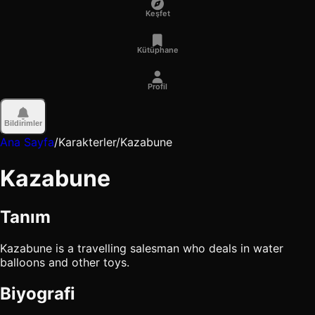
Keşfet
Kütüphane
Profil
Bildirimler
Ana Sayfa
/
Karakterler
/
Kazabune
Kazabune
Tanım
Kazabune is a travelling salesman who deals in water
balloons and other toys.
Biyografi