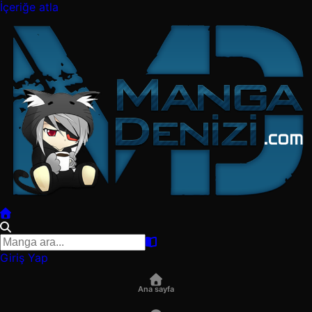
İçeriğe atla
Giriş Yap
Ana sayfa