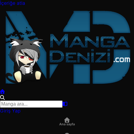
İçeriğe atla
Giriş Yap
Ana sayfa