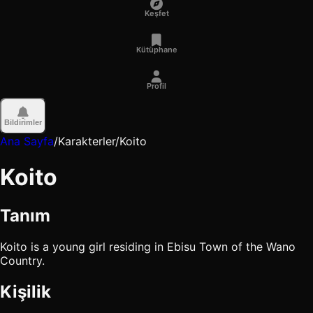
Keşfet
Kütüphane
Profil
Bildirimler
Ana Sayfa
/
Karakterler
/
Koito
Koito
Tanım
Koito is a young girl residing in Ebisu Town of the Wano
Country.
Kişilik