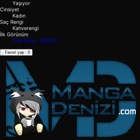
Yaşıyor
Cinsiyet
Kadın
Saç Rengi
Kahverengi
İlk Görünüm
One Piece · B930.0
Favori yap
· 0