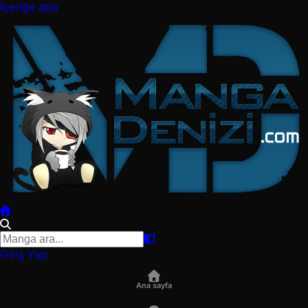
İçeriğe atla
Giriş Yap
Ana sayfa