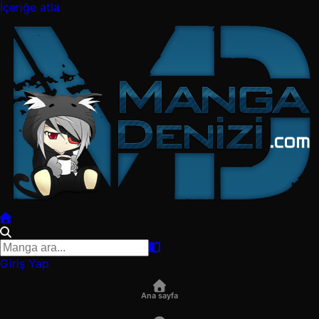
İçeriğe atla
Giriş Yap
Ana sayfa