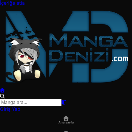
İçeriğe atla
Giriş Yap
Ana sayfa