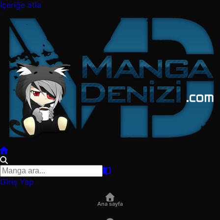
İçeriğe atla
Giriş Yap
Ana sayfa