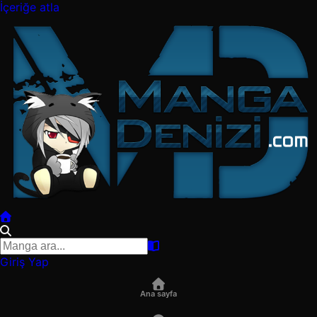
İçeriğe atla
Giriş Yap
Ana sayfa