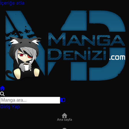
İçeriğe atla
Giriş Yap
Ana sayfa