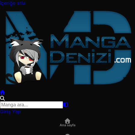
İçeriğe atla
Giriş Yap
Ana sayfa