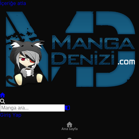
İçeriğe atla
Giriş Yap
Ana sayfa