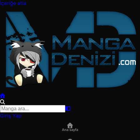
İçeriğe atla
Giriş Yap
Ana sayfa