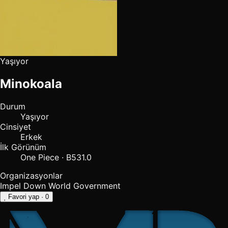
Yaşıyor
Minokoala
Durum
Yaşıyor
Cinsiyet
Erkek
İlk Görünüm
One Piece · B531.0
Organizasyonlar
Impel Down
World Government
Favori yap
· 0