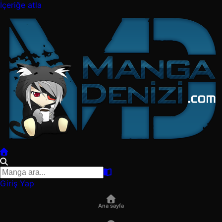
İçeriğe atla
Giriş Yap
Ana sayfa