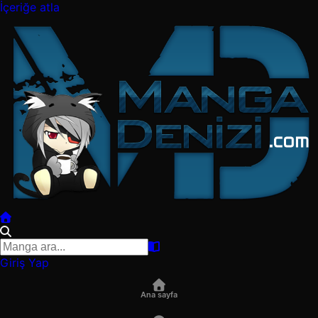
İçeriğe atla
Giriş Yap
Ana sayfa