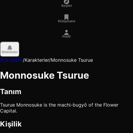
Keşfet
Kütüphane
Profil
Bildirimler
Ana Sayfa
/
Karakterler
/
Monnosuke Tsurue
Monnosuke Tsurue
Tanım
Tsurue Monnosuke is the machi-bugyō of the Flower
Capital.
Kişilik