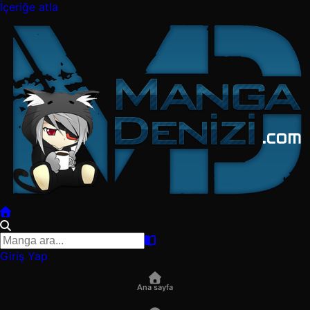
İçeriğe atla
Giriş Yap
Ana sayfa