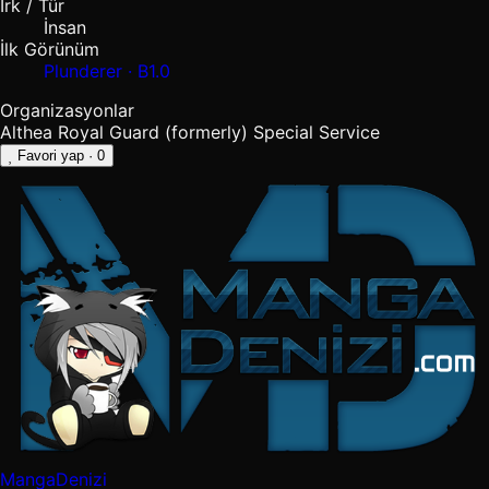
Irk / Tür
İnsan
İlk Görünüm
Plunderer · B1.0
Organizasyonlar
Althea Royal Guard (formerly)
Special Service
Favori yap
· 0
MangaDenizi