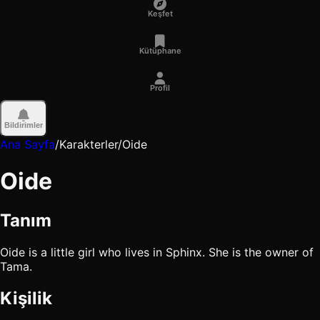
Keşfet
Kütüphane
Profil
Bildirimler
Ana Sayfa
/
Karakterler
/
Oide
Oide
Tanım
Oide is a little girl who lives in Sphinx. She is the owner of
Tama.
Kişilik