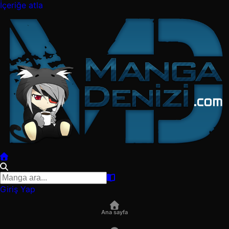
İçeriğe atla
Giriş Yap
Ana sayfa