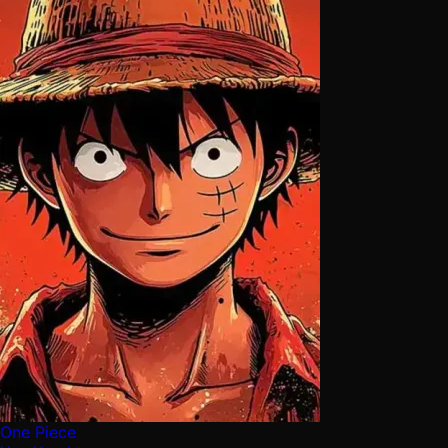
One Piece