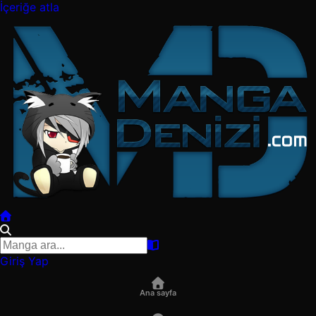
İçeriğe atla
Giriş Yap
Ana sayfa