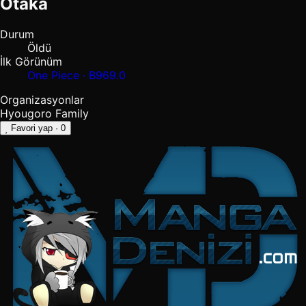
Otaka
Durum
Öldü
İlk Görünüm
One Piece · B969.0
Organizasyonlar
Hyougoro Family
Favori yap
· 0