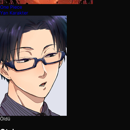
One Piece
Yan Karakter
Öldü