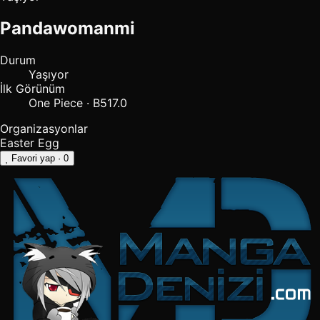
Pandawomanmi
Durum
Yaşıyor
İlk Görünüm
One Piece · B517.0
Organizasyonlar
Easter Egg
Favori yap
· 0