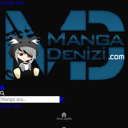
İçeriğe atla
Giriş Yap
Ana sayfa