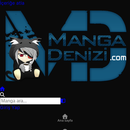
İçeriğe atla
Giriş Yap
Ana sayfa