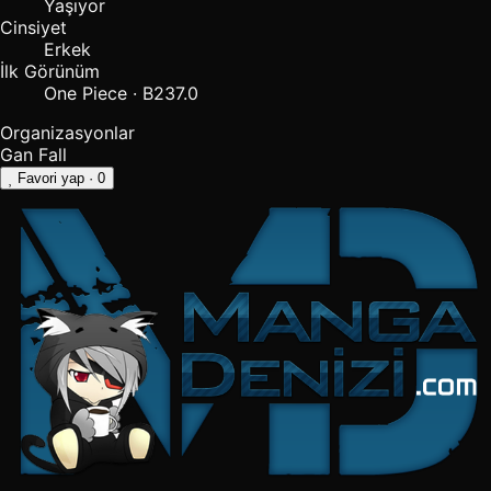
Yaşıyor
Cinsiyet
Erkek
İlk Görünüm
One Piece · B237.0
Organizasyonlar
Gan Fall
Favori yap
· 0