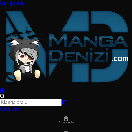
İçeriğe atla
Giriş Yap
Ana sayfa