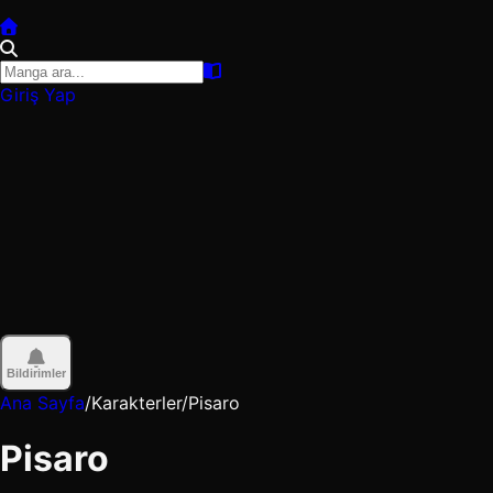
Giriş Yap
Bildirimler
Ana Sayfa
/
Karakterler
/
Pisaro
Pisaro