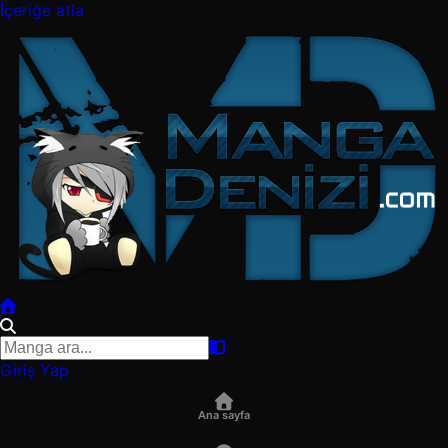
İçeriğe atla
Giriş Yap
Ana sayfa