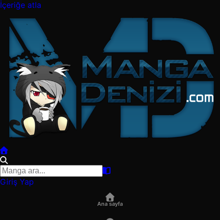
İçeriğe atla
Giriş Yap
Ana sayfa