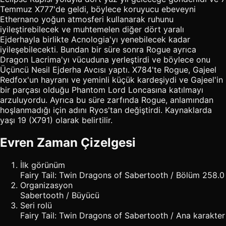
Temmuz X777'de geldi, böylece koruyucu ebeveyni
Ethernano yoğun atmosferi kullanarak ruhunu
iyileştirebilecek ve muhtemelen diğer dört yaralı
Ejderhayla birlikte Acnologia'yı yenebilecek kadar
iyileşebilecekti. Bundan bir süre sonra Rogue ayrıca
Dragon Lacrima'yı vücuduna yerleştirdi ve böylece onu
Üçüncü Nesil Ejderha Avcısı yaptı. X784'te Rogue, Gajeel
Redfox'un hayranı ve yeminli küçük kardeşiydi ve Gajeel'in
bir parçası olduğu Phantom Lord Loncasına katılmayı
arzuluyordu. Ayrıca bu süre zarfında Rogue, anlamından
hoşlanmadığı için adını Ryos'tan değiştirdi. Kaynaklarda
yaşı 19 (X791) olarak belirtilir.
Evren Zaman Çizelgesi
İlk görünüm
Fairy Tail: Twin Dragons of Sabertooth / Bölüm 258.0
Organizasyon
Sabertooth / Büyücü
Seri rolü
Fairy Tail: Twin Dragons of Sabertooth / Ana karakter