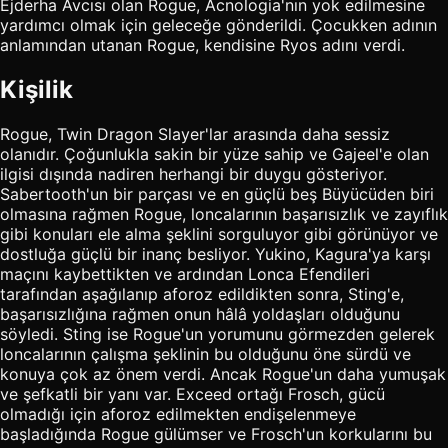
Ejderha Avcısı olan Rogue, Acnologia'nın yok edilmesine
yardımcı olmak için geleceğe gönderildi. Çocukken adının
anlamından utanan Rogue, kendisine Ryos adını verdi.
Kişilik
Rogue, Twin Dragon Slayer'lar arasında daha sessiz
olanıdır. Çoğunlukla sakin bir yüze sahip ve Gajeel'e olan
ilgisi dışında nadiren herhangi bir duygu gösteriyor.
Sabertooth'un bir parçası ve en güçlü beş Büyücüden biri
olmasına rağmen Rogue, loncalarının başarısızlık ve zayıflık
gibi konuları ele alma şeklini sorguluyor gibi görünüyor ve
dostluğa güçlü bir inanç besliyor. Yukino, Kagura'ya karşı
maçını kaybettikten ve ardından Lonca Efendileri
tarafından aşağılanıp aforoz edildikten sonra, Sting'e,
başarısızlığına rağmen onun hâlâ yoldaşları olduğunu
söyledi. Sting ise Rogue'un yorumunu görmezden gelerek
loncalarının çalışma şeklinin bu olduğunu öne sürdü ve
konuya çok az önem verdi. Ancak Rogue'un daha yumuşak
ve şefkatli bir yanı var. Exceed ortağı Frosch, gücü
olmadığı için aforoz edilmekten endişelenmeye
başladığında Rogue gülümser ve Frosch'un korkularını bu