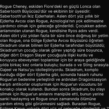
Rogue Cheney, eskiden Fiore'deki en güçlü Lonca olan
Sabertooth Büyücüsü'dür ve ekibinin bir üyesidir:
Sabertooth'un İkiz Ejderhaları. Aslen dört yüz yıllık bir
Ejderha Avcısı olan Rogue, Acnologia'nın yok edilmesine
yardımcı olmak için geleceğe gönderildi. Çocukken adının
anlamından utanan Rogue, kendisine Ryos adını verdi.
Aslen dört yüz yıldan fazla bir süre önce doğmuş bir yetim
olan Rogue, ona Gölge Ejderha Avcısı Büyüsünü öğreten
Skiadrum olarak bilinen bir Ejderha tarafından büyütüldü;
Skiadrum'un çocuğu olarak görev yaptığı süre boyunca,
diğer dört Dragon Slayer çocuğuyla ilişki kurdu ve
koruyucu ebeveynleri toplantılar için bir araya geldiğinde
yılda birkaç kez onlarla buluştu; burada o ve Sting sırasıyla
Gajeel ve Natsu'yu idolleştiriyordu. Skiadrum, komplo
kurduğu diğer dört Ejderha gibi, sonunda hasarlı ruhunu
Rogue'un bedenine yerleştirdi ve ardından Dragonizasyon
karşıtı antikorlar oluşturmak için Rogue'un vücudunu bir
konakçı olarak kullandı. Bundan sonra Skiadrum, bu olayı
silmek için Rogue'un anılarını manipüle etti, bunun yerine
sanki hastaymış ve Rogue onun zamanında ölümüne
yardım etmiş gibi görünmesini sağladı. Buradan Rogue,
Eclipse Kapısı yoluyla dört yüz yıl geleceğe gönderildi ve 7