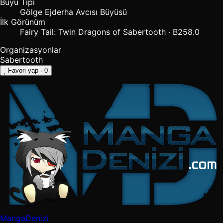
Büyü Tipi
Gölge Ejderha Avcısı Büyüsü
İlk Görünüm
Fairy Tail: Twin Dragons of Sabertooth · B258.0
Organizasyonlar
Sabertooth
Favori yap
· 0
MangaDenizi