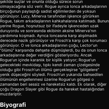
şekilde suçlar ve onunla olduğu sürece sorun
olmayacağına söz verir. Rogue ayrıca lonca arkadaşlarının
birçoğunun paylaştığı sadist eğilimlerden de yoksun
görünüyor. Lucy, Minerva tarafından işkence görürken
Rogue, takım arkadaşlarının kahkahalarına katılmadı. Bunun
yerine Rogue, hoşnutsuz bir ifadeyle işkenceden uzak
duruyordu ve sonrasında ekibinin aksine Minerva'nın
yardımına koşmadı. Ayrıca loncasına karşı alışılmadık
derecede nazik görünüyor ve Frosch'a karşı çok korumacı
görünüyor. O ve lonca arkadaşlarının çoğu, Lector'un
"ölümü" karşısında dehşete düşmüşlerdi, bu da onun lonca
arkadaşlarına değer verdiğini gösteriyordu. Ancak
Rogue'un içinde karanlık bir kişilik yatıyor; Rogue'un
gelecekteki mevkidaşı, tıpkı kendi zaman çizelgesinde
olduğu gibi Frosch'un ölümü gerçekleşirse "gölgelere"
yenik düşeceğini söyledi. Frosch'un yukarıda bahsedilen
ölümünün engellenmesi üzerine Rogue'un gölgesi o
zamandan beri sessiz ve hareketsiz kaldı. Ek olarak, diğer
çoğu Dragon Slayer gibi Rogue da hareket hastalığından
muzdariptir.
Biyografi