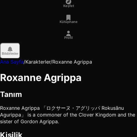
Keşfet
Kütüphane
Profil
Bildirimler
Ana Sayfa
/
Karakterler
/
Roxanne Agrippa
Roxanne Agrippa
Tanım
Roxanne Agrippa 「ロクサーヌ・アグリッパ Rokusānu
Agurippa」 is a commoner of the Clover Kingdom and the
sister of Gordon Agrippa.
Kişilik