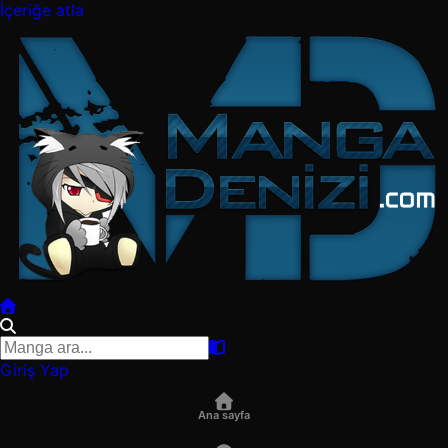
İçeriğe atla
Giriş Yap
Ana sayfa