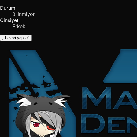
Durum
Bilinmiyor
Cinsiyet
Erkek
Favori yap
· 0