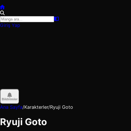
Giriş Yap
Bildirimler
Ana Sayfa
/
Karakterler
/
Ryuji Goto
Ryuji Goto