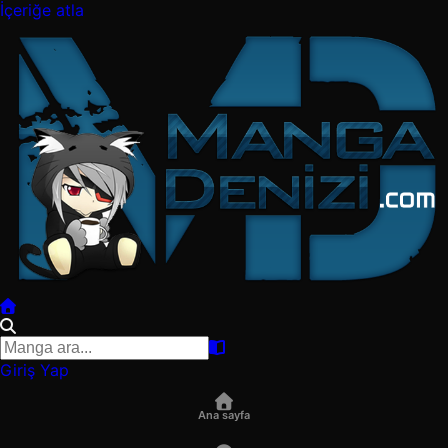
İçeriğe atla
Giriş Yap
Ana sayfa