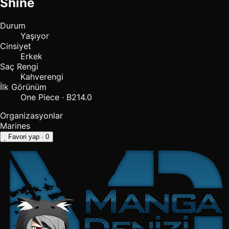
Shine
Durum
Yaşıyor
Cinsiyet
Erkek
Saç Rengi
Kahverengi
İlk Görünüm
One Piece · B214.0
Organizasyonlar
Marines
Favori yap
· 0