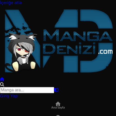
İçeriğe atla
Giriş Yap
Ana sayfa