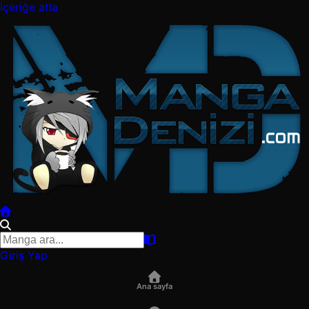
İçeriğe atla
Giriş Yap
Ana sayfa