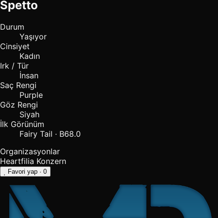
Spetto
Durum
Yaşıyor
Cinsiyet
Kadın
Irk / Tür
İnsan
Saç Rengi
Purple
Göz Rengi
Siyah
İlk Görünüm
Fairy Tail · B68.0
Organizasyonlar
Heartfilia Konzern
Favori yap
· 0