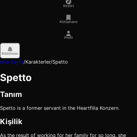
Keşfet
Kütüphane
Profil
Bildirimler
Ana Sayfa
/
Karakterler
/
Spetto
Spetto
Tanım
Spetto is a former servant in the Heartfilia Konzern.
Kişilik
As the result of working for her family for so long, she