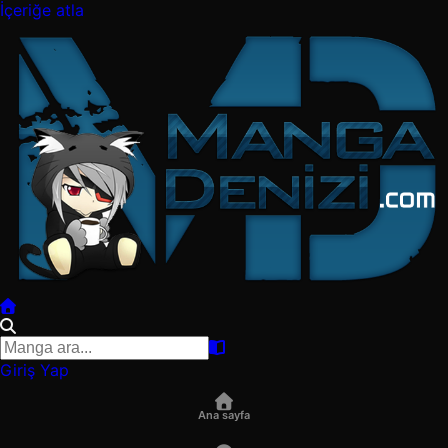
İçeriğe atla
Giriş Yap
Ana sayfa