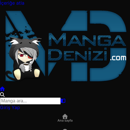
İçeriğe atla
Giriş Yap
Ana sayfa