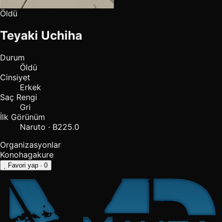
Öldü
Teyaki Uchiha
Durum
Öldü
Cinsiyet
Erkek
Saç Rengi
Gri
İlk Görünüm
Naruto · B225.0
Organizasyonlar
Konohagakure
Favori yap
· 0