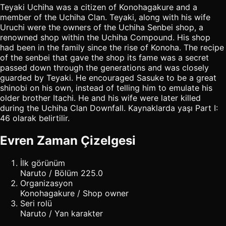
Teyaki Uchiha was a citizen of Konohagakure and a
member of the Uchiha Clan. Teyaki, along with his wife
Uruchi were the owners of the Uchiha Senbei shop, a
renowned shop within the Uchiha Compound. His shop
had been in the family since the rise of Konoha. The recipe
of the senbei that gave the shop its fame was a secret
passed down through the generations and was closely
guarded by Teyaki. He encouraged Sasuke to be a great
shinobi on his own, instead of telling him to emulate his
older brother Itachi. He and his wife were later killed
during the Uchiha Clan Downfall. Kaynaklarda yaşı Part I:
46 olarak belirtilir.
Evren Zaman Çizelgesi
İlk görünüm
Naruto / Bölüm 225.0
Organizasyon
Konohagakure / Shop owner
Seri rolü
Naruto / Yan karakter