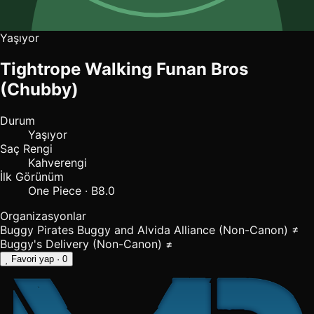
Yaşıyor
Tightrope Walking Funan Bros
(Chubby)
Durum
Yaşıyor
Saç Rengi
Kahverengi
İlk Görünüm
One Piece · B8.0
Organizasyonlar
Buggy Pirates
Buggy and Alvida Alliance (Non-Canon) ≠
Buggy's Delivery (Non-Canon) ≠
Favori yap
· 0