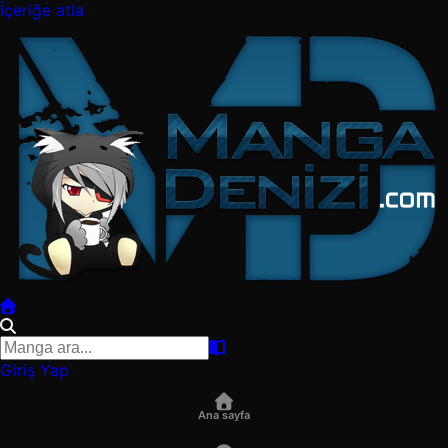
İçeriğe atla
Giriş Yap
Ana sayfa