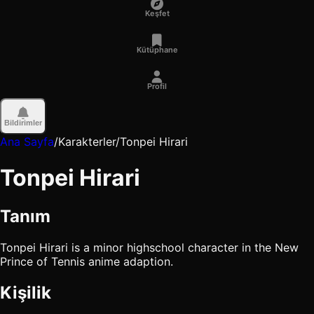
Keşfet
Kütüphane
Profil
Bildirimler
Ana Sayfa
/
Karakterler
/
Tonpei Hirari
Tonpei Hirari
Tanım
Tonpei Hirari is a minor highschool character in the New
Prince of Tennis anime adaption.
Kişilik