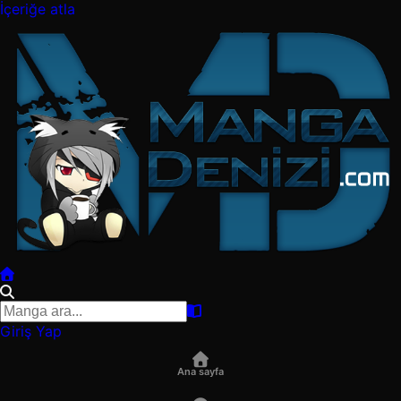
İçeriğe atla
Giriş Yap
Ana sayfa