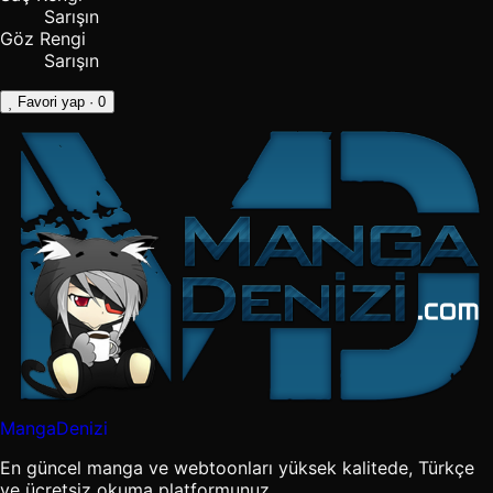
Sarışın
Göz Rengi
Sarışın
Favori yap
· 0
MangaDenizi
En güncel manga ve webtoonları yüksek kalitede, Türkçe
ve ücretsiz okuma platformunuz.