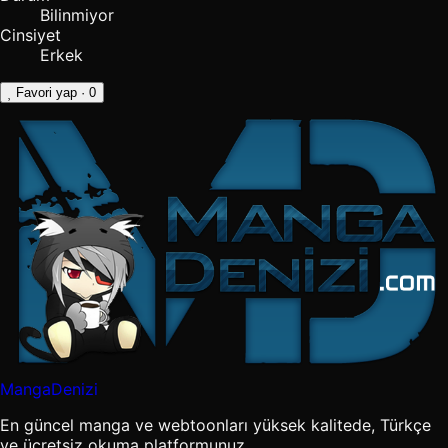
Bilinmiyor
Cinsiyet
Erkek
Favori yap
· 0
MangaDenizi
En güncel manga ve webtoonları yüksek kalitede, Türkçe
ve ücretsiz okuma platformunuz.