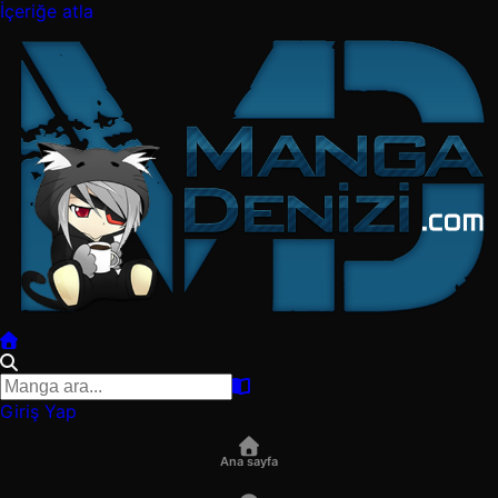
İçeriğe atla
Giriş Yap
Ana sayfa