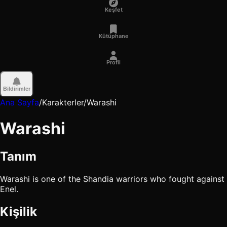
Keşfet
Kütüphane
Profil
Bildirimler
Ana Sayfa
/
Karakterler
/
Warashi
Warashi
Tanım
Warashi is one of the Shandia warriors who fought against
Enel.
Kişilik