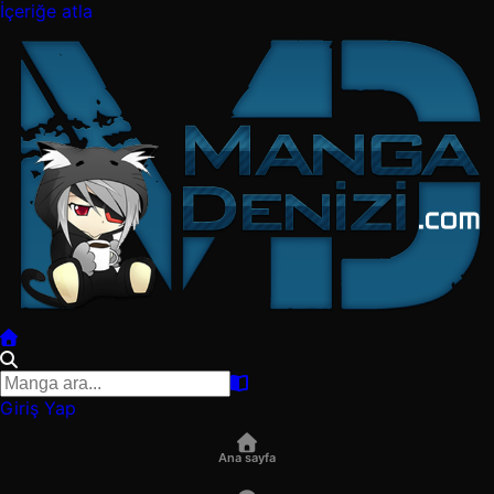
İçeriğe atla
Giriş Yap
Ana sayfa