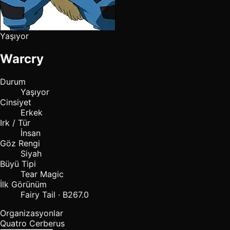
Yaşıyor
Warcry
Durum
Yaşıyor
Cinsiyet
Erkek
Irk / Tür
İnsan
Göz Rengi
Siyah
Büyü Tipi
Tear Magic
İlk Görünüm
Fairy Tail · B267.0
Organizasyonlar
Quatro Cerberus