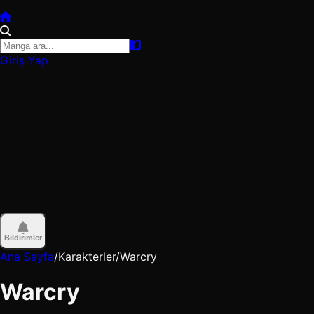
Giriş Yap
Bildirimler
Ana Sayfa
/
Karakterler
/
Warcry
Warcry