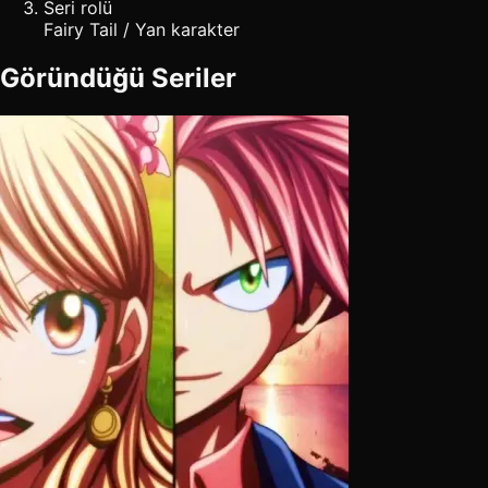
Seri rolü
Fairy Tail / Yan karakter
Göründüğü Seriler