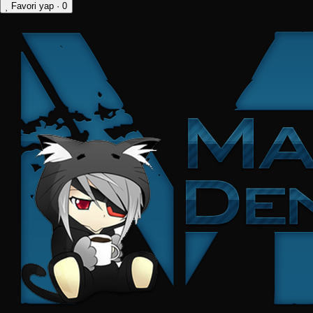
Favori yap
· 0